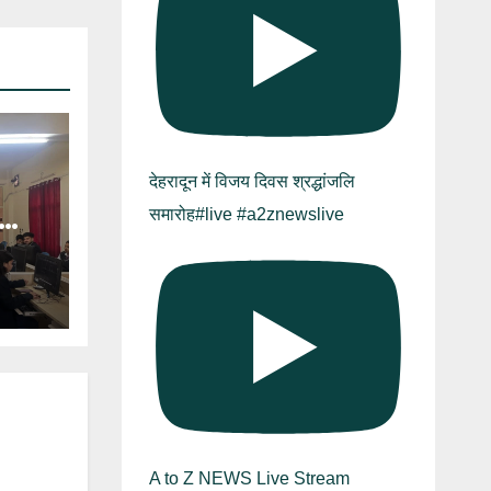
देहरादून में विजय दिवस श्रद्धांजलि
समारोह#live #a2znewslive
A to Z NEWS Live Stream