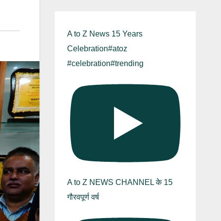
A to Z News 15 Years
Celebration#atoz
#celebration#trending
A to Z NEWS CHANNEL के 15
गौरवपूर्ण वर्ष