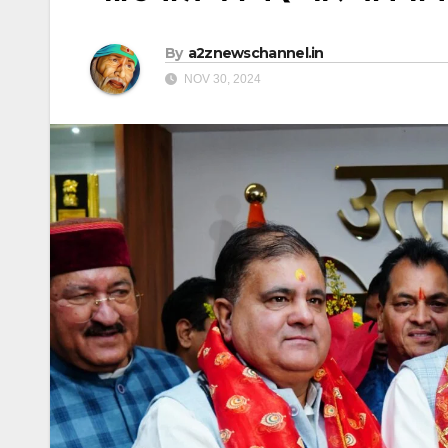
By
a2znewschannel.in
NOV 30, 2024