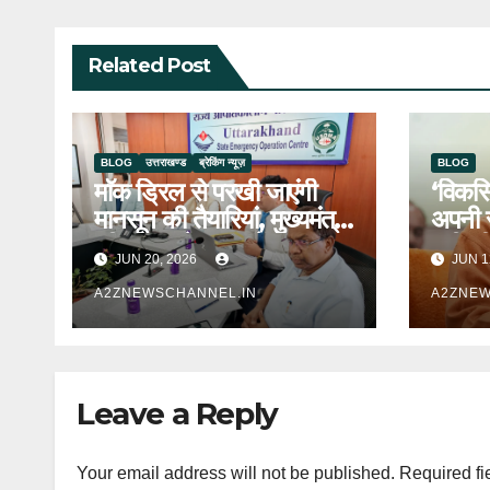
Related Post
BLOG
उत्तराखण्ड
ब्रेकिंग न्यूज़
BLOG
माॅक ड्रिल से परखी जाएंगी
‘विकसित
मानसून की तैयारियां, मुख्यमंत्री
अपनी स
की घोषणा के क्रम में
यूपी-स
JUN 20, 2026
JUN 1
यूएसडीएमए ने शुरू की तैयारी
A2ZNEWSCHANNEL.IN
A2ZNEW
Leave a Reply
Your email address will not be published.
Required fi