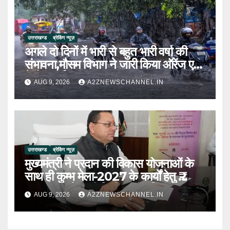
उत्तराखण्ड
ब्रेकिंग न्यूज़
अगले दो दिनों में भारी से बहुत भारी वर्षा की
संभावना,मौसम विभाग ने जारी किया ऑरेंज एवं
येलो अलर्ट
AUG 9, 2026
A2ZNEWSCHANNEL.IN
उत्तराखण्ड
ब्रेकिंग न्यूज़
मुख्यमंत्री ने प्रदान की विकास योजनाओं के
साथ ही कुम्भ मेला-2027 के कार्यों हेतु ₹
80.96 करोड़ की वित्तीय स्वीकृति
AUG 9, 2026
A2ZNEWSCHANNEL.IN