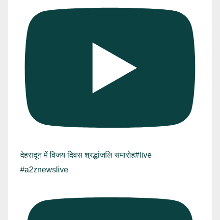
देहरादून में विजय दिवस श्रद्धांजलि समारोह#live
#a2znewslive