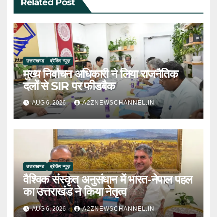
Related Post
उत्तराखण्ड
ब्रेकिंग न्यूज़
मुख्य निर्वाचन अधिकारी ने लिया राजनैतिक
दलों से SIR पर फीडबैक
AUG 6, 2026
A2ZNEWSCHANNEL.IN
उत्तराखण्ड
ब्रेकिंग न्यूज़
वैश्विक संस्कृत अनुसंधान में भारत-नेपाल पहल
का उत्तराखंड ने किया नेतृत्व
AUG 6, 2026
A2ZNEWSCHANNEL.IN