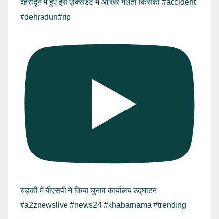
देहरादून में हुए इस एक्सिडेंट में आखिर गलती किसकी #accident
#dehradun#rip
रुड़की में बीएसपी ने किया चुनाव कार्यालय उद्घाटन
#a2znewslive #news24 #khabarnama #trending