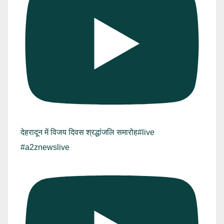
देहरादून में विजय दिवस श्रद्धांजलि समारोह#live
#a2znewslive