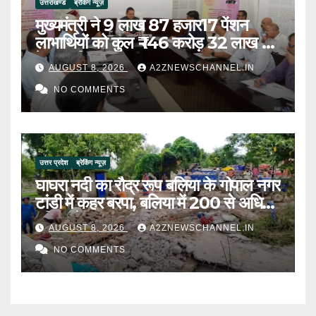
उत्तराखण्ड
ब्रेकिंग न्यूज़
मुख्यमंत्री ने 9 लाख 87 हजार17 पेंशन
लाभार्थियों को कुल ₹ 146 करोड़ 32 लाख की
पेंशन राशि का किया भुगतान
AUGUST 8, 2026
A2ZNEWSCHANNEL.IN
NO COMMENTS
उत्तर प्रदेश
ब्रेकिंग न्यूज़
घाघरा नदी का रौद्र रूप बलिया के गोपाल नगर
टांडी में कहर बरपा, बलिया में 200 से अधिक
परिवार बेघर
AUGUST 8, 2026
A2ZNEWSCHANNEL.IN
NO COMMENTS