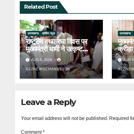
Related Post
उत्तराखण्ड
ब्रेकिंग न्यूज़
उत्तराखण्ड
राष्ट्रीय हथकरघा दिवस पर
मुख्यमं
मुख्यमंत्री धामी ने उत्कृष्ट
क्रीड़ा
बुनकरों और हस्तशिल्प कारीगरों
के निर्
AUG 8, 2026
AUG 8
को किया सम्मानित
A2ZNEWSCHANNEL.IN
A2ZNEW
Leave a Reply
Your email address will not be published.
Required fi
Comment
*