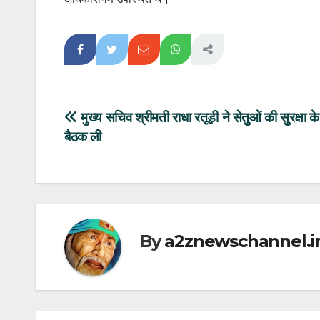
Post
मुख्य सचिव श्रीमती राधा रतूड़ी ने सेतुओं की सुरक्षा के स
बैठक ली
navigation
By
a2znewschannel.i