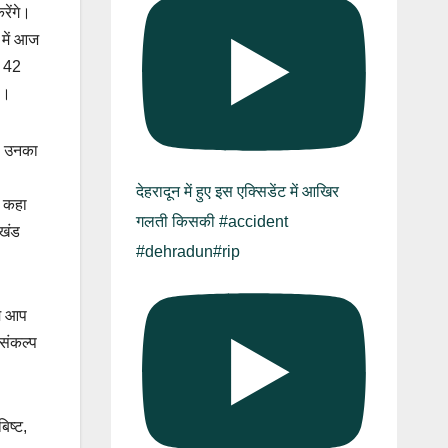
रेंगे।
 में आज
े 42
ै।
ाथ उनका
देहरादून में हुए इस एक्सिडेंट में आखिर
े कहा
गलती किसकी #accident
ाखंड
#dehradun#rip
ाम आप
 संकल्प
िष्ट,