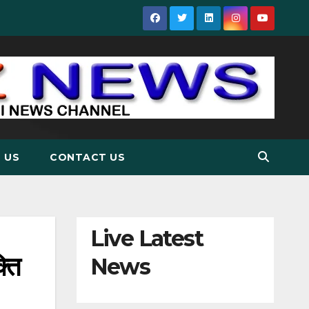
 US
CONTACT US
Live Latest
्ति
News