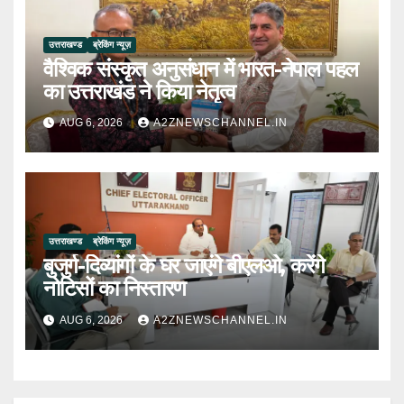
उत्तराखण्ड
ब्रेकिंग न्यूज़
वैश्विक संस्कृत अनुसंधान में भारत-नेपाल पहल
का उत्तराखंड ने किया नेतृत्व
AUG 6, 2026
A2ZNEWSCHANNEL.IN
उत्तराखण्ड
ब्रेकिंग न्यूज़
बुजुर्ग-दिव्यांगों के घर जाएंगे बीएलओ, करेंगे
नोटिसों का निस्तारण
AUG 6, 2026
A2ZNEWSCHANNEL.IN