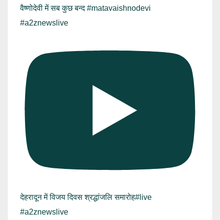
वैष्णोदेवी में सब कुछ बन्द #matavaishnodevi
#a2znewslive
देहरादून में विजय दिवस श्रद्धांजलि समारोह#live
#a2znewslive