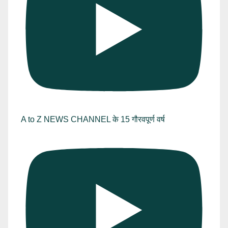
A to Z NEWS CHANNEL के 15 गौरवपूर्ण वर्ष