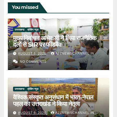
You missed
उत्तराखण्ड
ब्रेकिंग न्यूज़
मुख्य निर्वाचन अधिकारी ने लिया राजनैतिक
दलों से SIR पर फीडबैक
AUGUST 6, 2026
A2ZNEWSCHANNEL.IN
NO COMMENTS
उत्तराखण्ड
ब्रेकिंग न्यूज़
वैश्विक संस्कृत अनुसंधान में भारत-नेपाल
पहल का उत्तराखंड ने किया नेतृत्व
AUGUST 6, 2026
A2ZNEWSCHANNEL.IN