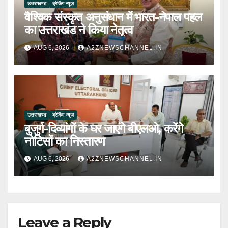
उत्तराखण्ड
ब्रेकिंग न्यूज़
वैश्विक संस्कृत अनुसंधान में भारत-नेपाल पहल
का उत्तराखंड ने किया नेतृत्व
AUG 6, 2026
A2ZNEWSCHANNEL.IN
उत्तराखण्ड
ब्रेकिंग न्यूज़
बुजुर्ग-दिव्यांगों के घर जाएंगे बीएलओ, करेंगे
नोटिसों का निस्तारण
AUG 6, 2026
A2ZNEWSCHANNEL.IN
Leave a Reply