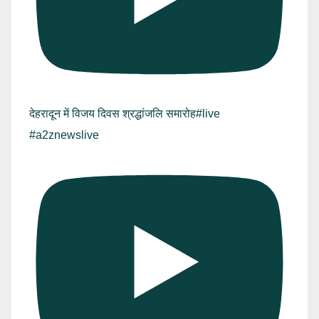
देहरादून में विजय दिवस श्रद्धांजलि समारोह#live
#a2znewslive