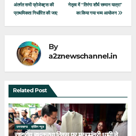
अंतर्गत सभी प्रोजेक्ट्स की
नेतृत्व में “तिरंगा शौर्य सम्मान यात्रा”
navigation
प्राथमिकता निर्धारित की जाए
का किया गया भव्य आयोजन
By
a2znewschannel.in
Related Post
उत्तराखण्ड
ब्रेकिंग न्यूज़
राष्ट्रीय हथकरघा दिवस पर मुख्यमंत्री धामी ने