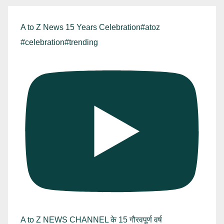
A to Z News 15 Years Celebration#atoz
#celebration#trending
A to Z NEWS CHANNEL के 15 गौरवपूर्ण वर्ष