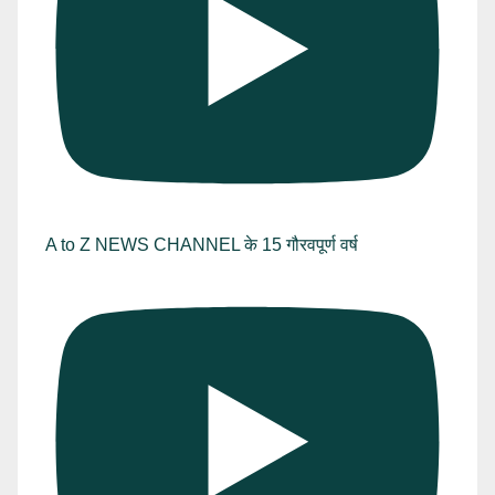
A to Z NEWS CHANNEL के 15 गौरवपूर्ण वर्ष