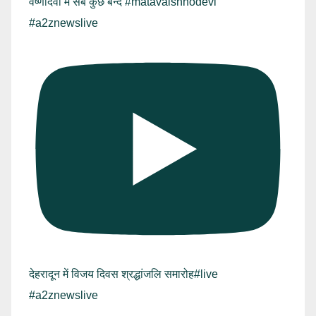
वैष्णोदेवी में सब कुछ बन्द #matavaishnodevi
#a2znewslive
देहरादून में विजय दिवस श्रद्धांजलि समारोह#live
#a2znewslive