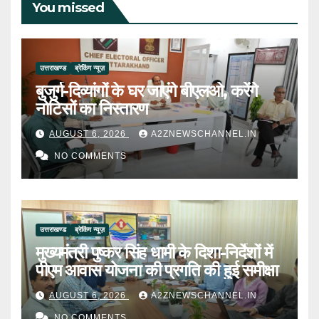
You missed
उत्तराखण्ड
ब्रेकिंग न्यूज़
बुजुर्ग-दिव्यांगों के घर जाएंगे बीएलओ, करेंगे
नोटिसों का निस्तारण
AUGUST 6, 2026
A2ZNEWSCHANNEL.IN
NO COMMENTS
उत्तराखण्ड
ब्रेकिंग न्यूज़
मुख्यमंत्री पुष्कर सिंह धामी के दिशा-निर्देशों में
पीएम आवास योजना की प्रगति की हुई समीक्षा
AUGUST 6, 2026
A2ZNEWSCHANNEL.IN
NO COMMENTS