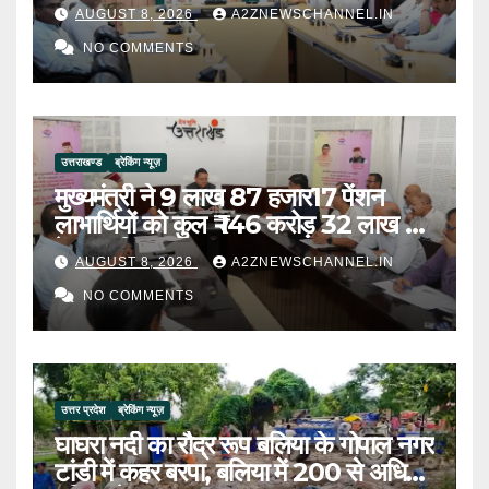
समीक्षा की
AUGUST 8, 2026
A2ZNEWSCHANNEL.IN
NO COMMENTS
उत्तराखण्ड
ब्रेकिंग न्यूज़
मुख्यमंत्री ने 9 लाख 87 हजार17 पेंशन
लाभार्थियों को कुल ₹ 146 करोड़ 32 लाख की
पेंशन राशि का किया भुगतान
AUGUST 8, 2026
A2ZNEWSCHANNEL.IN
NO COMMENTS
उत्तर प्रदेश
ब्रेकिंग न्यूज़
घाघरा नदी का रौद्र रूप बलिया के गोपाल नगर
टांडी में कहर बरपा, बलिया में 200 से अधिक