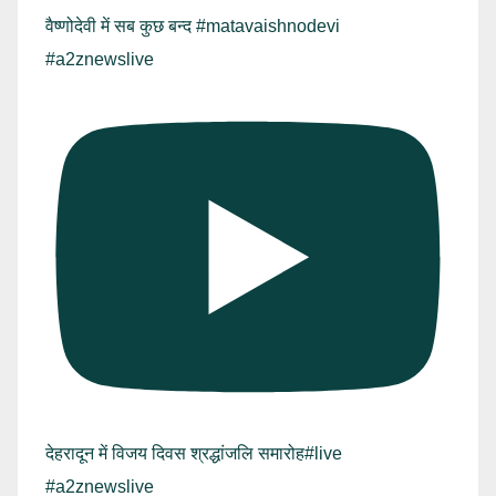
वैष्णोदेवी में सब कुछ बन्द #matavaishnodevi
#a2znewslive
देहरादून में विजय दिवस श्रद्धांजलि समारोह#live
#a2znewslive