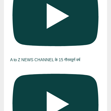
A to Z NEWS CHANNEL के 15 गौरवपूर्ण वर्ष