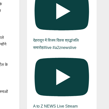
के
ल
ाले
देहरादून में विजय दिवस श्रद्धांजलि
होंने
समारोह#live #a2znewslive
्टल के
ोजनाओं
A to Z NEWS Live Stream