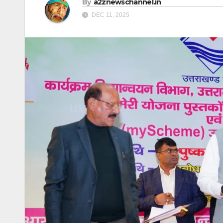
By
a2znewschannel.in
DEC 11, 2025