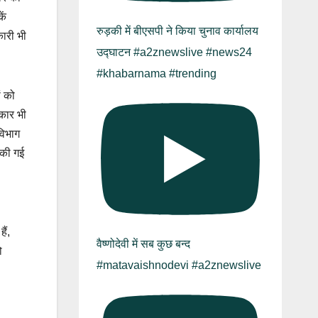
ें
रुड़की में बीएसपी ने किया चुनाव कार्यालय
कारी भी
उद्घाटन #a2znewslive #news24
#khabarnama #trending
ं को
रकार भी
विभाग
ा की गई
ैं,
वैष्णोदेवी में सब कुछ बन्द
ो
#matavaishnodevi #a2znewslive