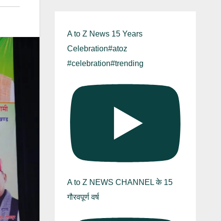
A to Z News 15 Years
Celebration#atoz
#celebration#trending
A to Z NEWS CHANNEL के 15
गौरवपूर्ण वर्ष