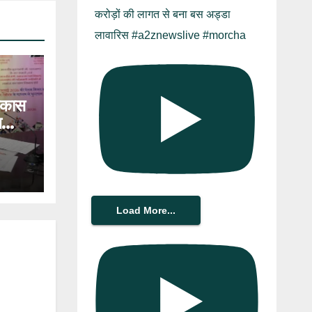
करोड़ों की लागत से बना बस अड्डा
लावारिस #a2znewslive #morcha
विकास
भ
₹
य
Load More...