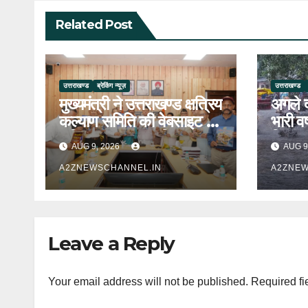
Related Post
उत्तराखण्ड
ब्रेकिंग न्यूज़
उत्तराखण्ड
मुख्यमंत्री ने उत्तराखण्ड क्षत्रिय
अगले दो
कल्याण समिति की वेबसाइट एवं
भारी व
क्षत्रिय जागरण स्मारिका का
विभाग 
AUG 9, 2026
AUG 9
किया विमोचन
येलो अ
A2ZNEWSCHANNEL.IN
A2ZNEW
Leave a Reply
Your email address will not be published.
Required fi