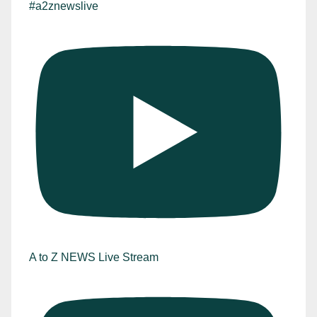
#a2znewslive
A to Z NEWS Live Stream