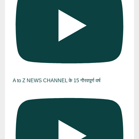
A to Z NEWS CHANNEL के 15 गौरवपूर्ण वर्ष