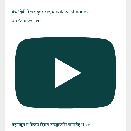
वैष्णोदेवी में सब कुछ बन्द #matavaishnodevi
#a2znewslive
देहरादून में विजय दिवस श्रद्धांजलि समारोह#live