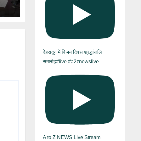
य
देहरादून में विजय दिवस श्रद्धांजलि
समारोह#live #a2znewslive
A to Z NEWS Live Stream