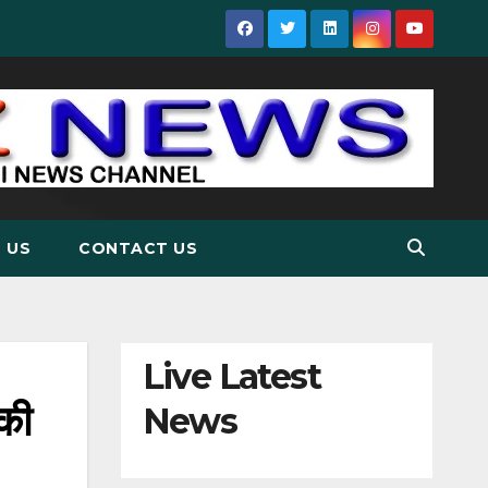
 US
CONTACT US
Live Latest
 की
News