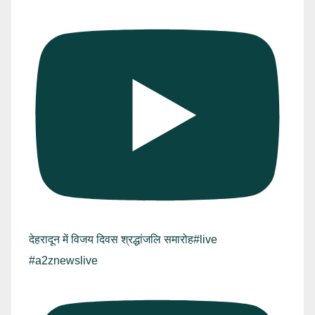
देहरादून में विजय दिवस श्रद्धांजलि समारोह#live
#a2znewslive