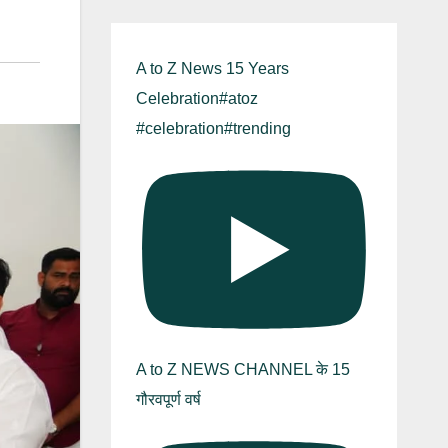
A to Z News 15 Years
Celebration#atoz
#celebration#trending
A to Z NEWS CHANNEL के 15
गौरवपूर्ण वर्ष