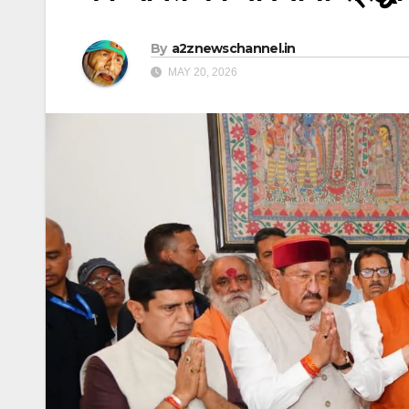
By
a2znewschannel.in
MAY 20, 2026