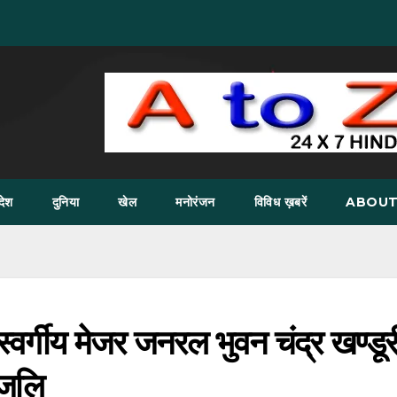
देश
दुनिया
खेल
मनोरंजन
विविध ख़बरें
ABOUT
े स्वर्गीय मेजर जनरल भुवन चंद्र खण्डूर
ंजलि