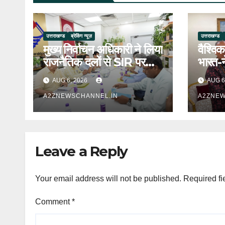
उत्तराखण्ड
ब्रेकिंग न्यूज़
उत्तराखण्ड
मुख्य निर्वाचन अधिकारी ने लिया
वैश्विक
राजनैतिक दलों से SIR पर
भारत-
फीडबैक
उत्तराख
AUG 6, 2026
AUG 6
A2ZNEWSCHANNEL.IN
A2ZNEW
Leave a Reply
Your email address will not be published.
Required fi
Comment
*