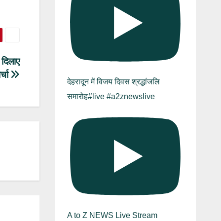
 दिलाए
र्चा
देहरादून में विजय दिवस श्रद्धांजलि
समारोह#live #a2znewslive
A to Z NEWS Live Stream