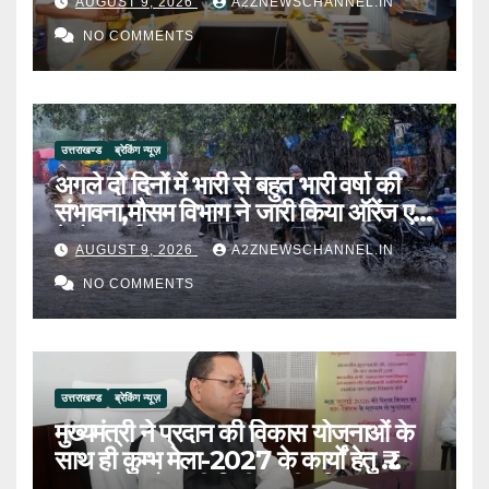
AUGUST 9, 2026
A2ZNEWSCHANNEL.IN
NO COMMENTS
उत्तराखण्ड
ब्रेकिंग न्यूज़
अगले दो दिनों में भारी से बहुत भारी वर्षा की
संभावना,मौसम विभाग ने जारी किया ऑरेंज एवं
येलो अलर्ट
AUGUST 9, 2026
A2ZNEWSCHANNEL.IN
NO COMMENTS
उत्तराखण्ड
ब्रेकिंग न्यूज़
मुख्यमंत्री ने प्रदान की विकास योजनाओं के
साथ ही कुम्भ मेला-2027 के कार्यों हेतु ₹
80.96 करोड़ की वित्तीय स्वीकृति