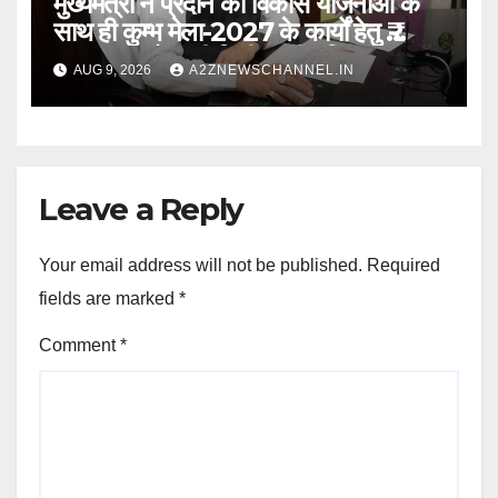
मुख्यमंत्री ने प्रदान की विकास योजनाओं के
साथ ही कुम्भ मेला-2027 के कार्यों हेतु ₹
80.96 करोड़ की वित्तीय स्वीकृति
AUG 9, 2026
A2ZNEWSCHANNEL.IN
Leave a Reply
Your email address will not be published.
Required
fields are marked
*
Comment
*