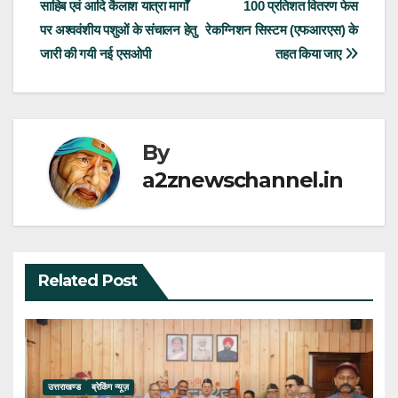
साहिब एवं आदि कैलाश यात्रा मार्गों
100 प्रतिशत वितरण फेस
navigation
पर अश्ववंशीय पशुओं के संचालन हेतु
रेकग्निशन सिस्टम (एफआरएस) के
जारी की गयी नई एसओपी
तहत किया जाए
By
a2znewschannel.in
Related Post
उत्तराखण्ड
ब्रेकिंग न्यूज़