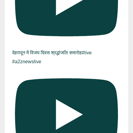
देहरादून में विजय दिवस श्रद्धांजलि समारोह#live
#a2znewslive