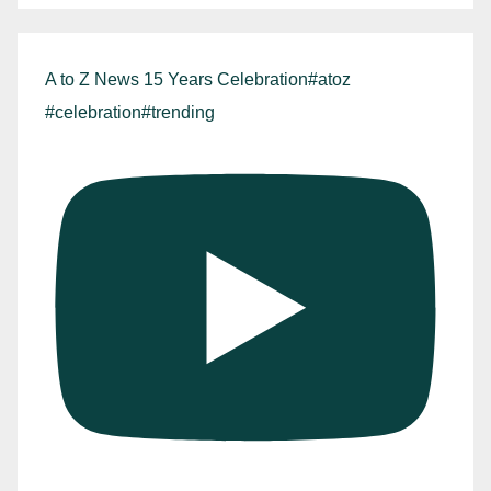
A to Z News 15 Years Celebration#atoz
#celebration#trending