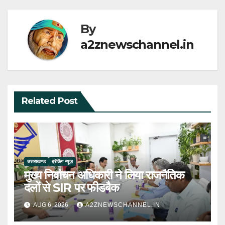
By
a2znewschannel.in
Related Post
उत्तराखण्ड
ब्रेकिंग न्यूज़
मुख्य निर्वाचन अधिकारी ने लिया राजनैतिक
दलों से SIR पर फीडबैक
AUG 6, 2026
A2ZNEWSCHANNEL.IN