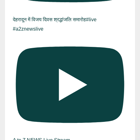
देहरादून में विजय दिवस श्रद्धांजलि समारोह#live
#a2znewslive