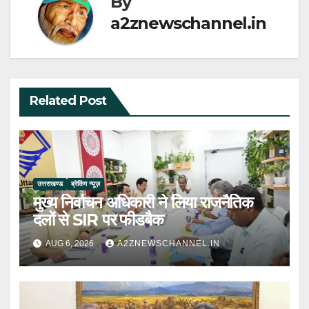
By
a2znewschannel.in
Related Post
उत्तराखण्ड
ब्रेकिंग न्यूज़
मुख्य निर्वाचन अधिकारी ने लिया राजनैतिक
दलों से SIR पर फीडबैक
AUG 6, 2026
A2ZNEWSCHANNEL.IN