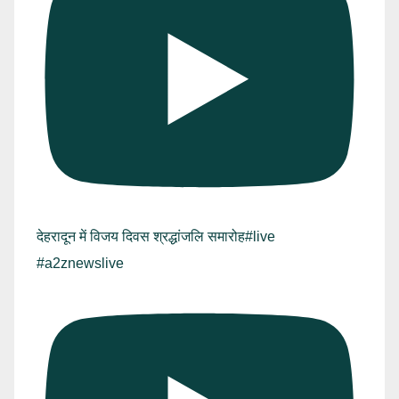
देहरादून में विजय दिवस श्रद्धांजलि समारोह#live
#a2znewslive