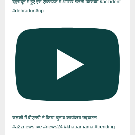
देहरादून में हुए इस एक्सिडेंट में आखिर गलती किसकी #accident
#dehradun#rip
रुड़की में बीएसपी ने किया चुनाव कार्यालय उद्घाटन
#a2znewslive #news24 #khabarnama #trending