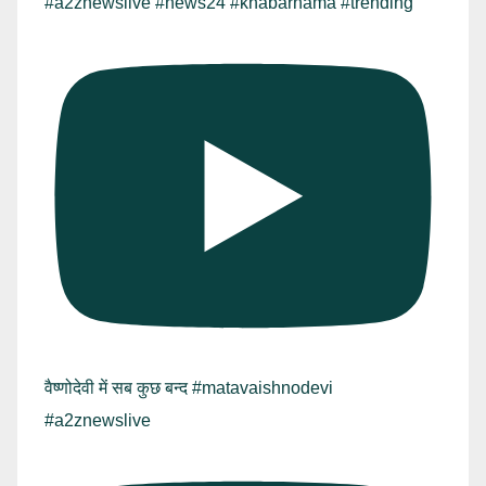
#a2znewslive #news24 #khabarnama #trending
वैष्णोदेवी में सब कुछ बन्द #matavaishnodevi
#a2znewslive