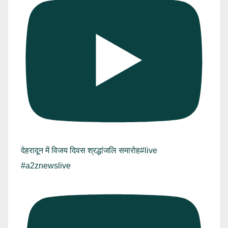
देहरादून में विजय दिवस श्रद्धांजलि समारोह#live
#a2znewslive