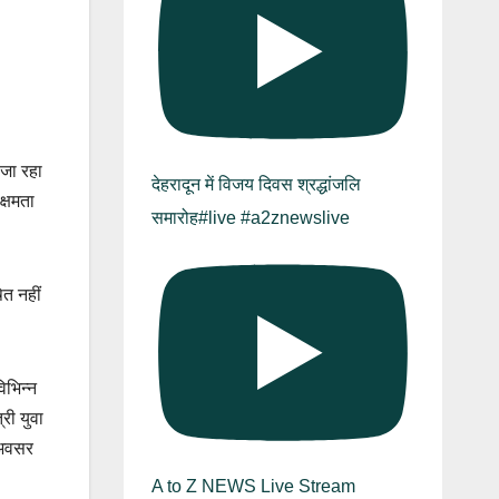
ा जा रहा
देहरादून में विजय दिवस श्रद्धांजलि
क्षमता
समारोह#live #a2znewslive
ित नहीं
िभिन्न
री युवा
 अवसर
A to Z NEWS Live Stream