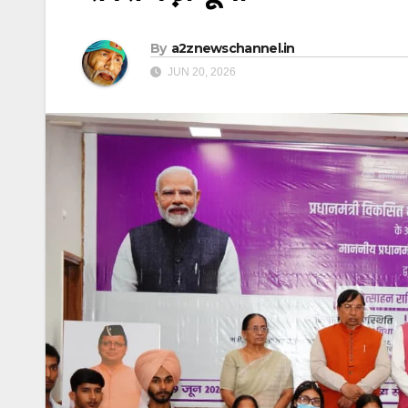
By
a2znewschannel.in
JUN 20, 2026