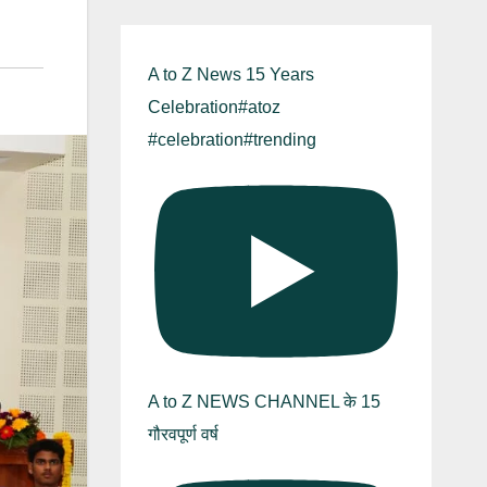
A to Z News 15 Years
Celebration#atoz
#celebration#trending
A to Z NEWS CHANNEL के 15
गौरवपूर्ण वर्ष