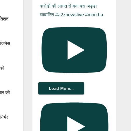
करोड़ों की लागत से बना बस अड्डा
लावारिस #a2znewslive #morcha
्रतिशत
 बिजनेस
 को
Load More...
चार की
िर्भर