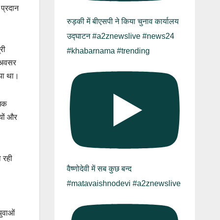
 प्रदान
रुड़की में बीएसपी ने किया चुनाव कार्यालय
उद्घाटन #a2znewslive #news24
री
#khabarnama #trending
े अवसर
गया था।
धिक
यों और
ा रही
वैष्णोदेवी में सब कुछ बन्द
#matavaishnodevi #a2znewslive
युवाओं