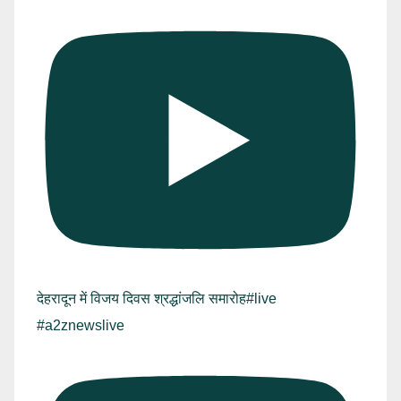
देहरादून में विजय दिवस श्रद्धांजलि समारोह#live
#a2znewslive