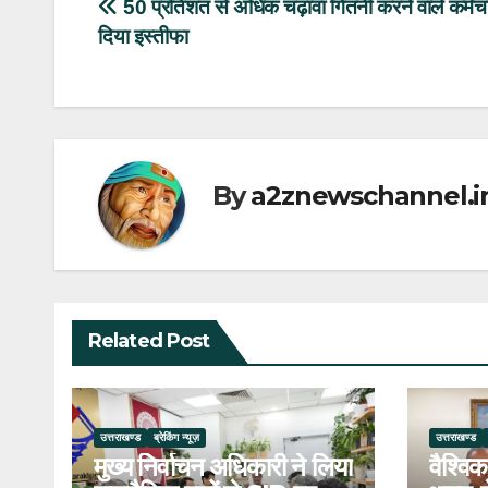
Post
50 प्रतिशत से अधिक चढ़ावा गितनी करने वाले कर्मचार
दिया इस्तीफा
navigation
By
a2znewschannel.i
Related Post
उत्तराखण्ड
ब्रेकिंग न्यूज़
उत्तराखण्ड
मुख्य निर्वाचन अधिकारी ने लिया
वैश्विक