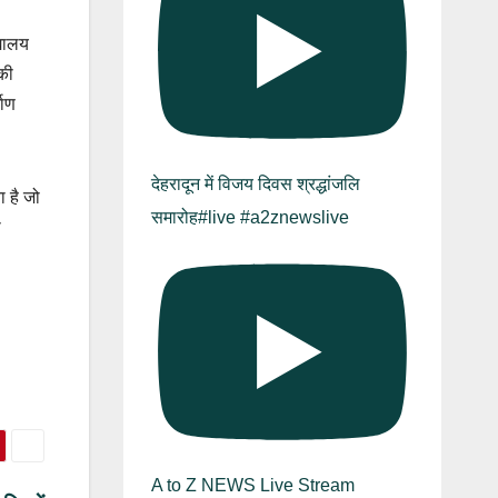
्यालय
की
माण
देहरादून में विजय दिवस श्रद्धांजलि
ा है जो
समारोह#live #a2znewslive
ा
A to Z NEWS Live Stream