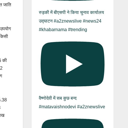
ित जाति
रुड़की में बीएसपी ने किया चुनाव कार्यालय
उद्घाटन #a2znewslive #news24
ी उपयोग
#khabarnama #trending
ं किसी
26 की
42
भग
वैष्णोदेवी में सब कुछ बन्द
35.38
#matavaishnodevi #a2znewslive
8
लाख