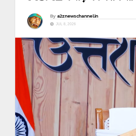
By
a2znewschannel.in
JUL 8, 2026