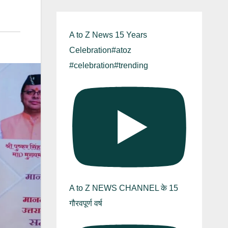
A to Z News 15 Years
Celebration#atoz
#celebration#trending
A to Z NEWS CHANNEL के 15
गौरवपूर्ण वर्ष