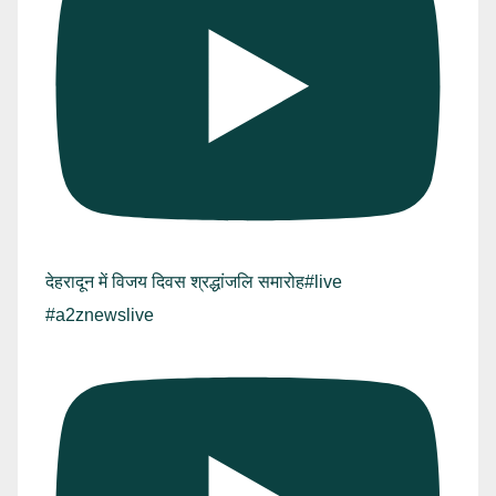
देहरादून में विजय दिवस श्रद्धांजलि समारोह#live
#a2znewslive