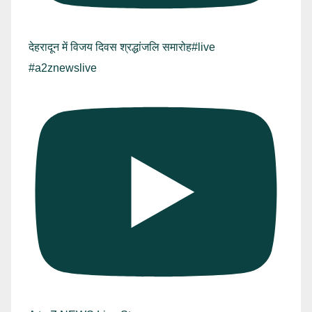
देहरादून में विजय दिवस श्रद्धांजलि समारोह#live
#a2znewslive