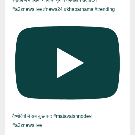
रुड़की में बीएसपी ने किया चुनाव कार्यालय उद्घाटन
#a2znewslive #news24 #khabarnama #trending
वैष्णोदेवी में सब कुछ बन्द #matavaishnodevi
#a2znewslive