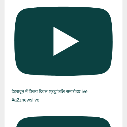
देहरादून में विजय दिवस श्रद्धांजलि समारोह#live
#a2znewslive