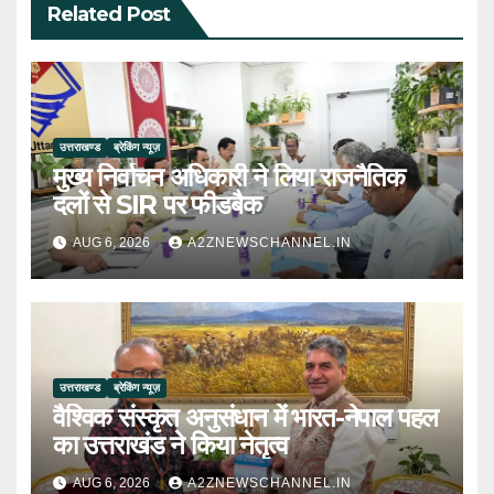
Related Post
उत्तराखण्ड
ब्रेकिंग न्यूज़
मुख्य निर्वाचन अधिकारी ने लिया राजनैतिक
दलों से SIR पर फीडबैक
AUG 6, 2026
A2ZNEWSCHANNEL.IN
उत्तराखण्ड
ब्रेकिंग न्यूज़
वैश्विक संस्कृत अनुसंधान में भारत-नेपाल पहल
का उत्तराखंड ने किया नेतृत्व
AUG 6, 2026
A2ZNEWSCHANNEL.IN