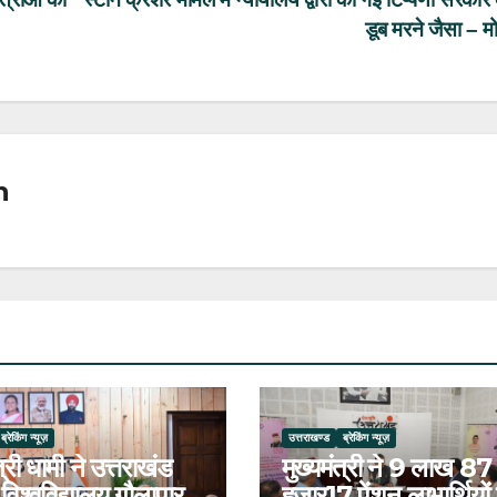
डूब मरने जैसा – मो
n
ब्रेकिंग न्यूज़
उत्तराखण्ड
ब्रेकिंग न्यूज़
त्री धामी ने उत्तराखंड
मुख्यमंत्री ने 9 लाख 87
 विश्वविद्यालय गौलापार
हजार17 पेंशन लाभार्थियों