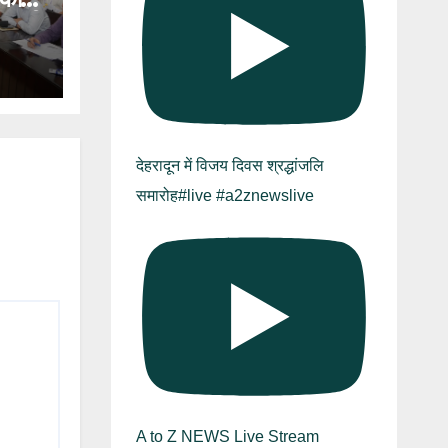
ाख की
ान
देहरादून में विजय दिवस श्रद्धांजलि
समारोह#live #a2znewslive
A to Z NEWS Live Stream