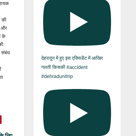
सहायक
व की
ल और
ं के
की
 संबंध
देहरादून में हुए इस एक्सिडेंट में आखिर
गलती किसकी #accident
ी
#dehradun#rip
गत
 के लिए