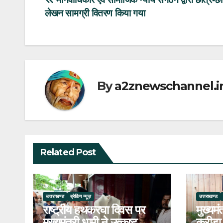
Post
लेखन सामग्री वितरण किया गया
navigation
By
a2znewschannel.i
Related Post
उत्तराखण्ड
ब्रेकिंग न्यूज़
उत्तराखण्ड
राष्ट्रीय हथकरघा दिवस पर
मुख्यमं
मुख्यमंत्री धामी ने उत्कृष्ट
क्रीड़ा