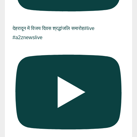
देहरादून में विजय दिवस श्रद्धांजलि समारोह#live
#a2znewslive