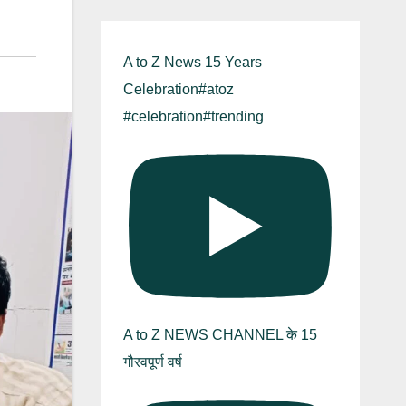
A to Z News 15 Years
Celebration#atoz
#celebration#trending
A to Z NEWS CHANNEL के 15
गौरवपूर्ण वर्ष