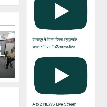
देहरादून में विजय दिवस श्रद्धांजलि
े
समारोह#live #a2znewslive
ा
A to Z NEWS Live Stream