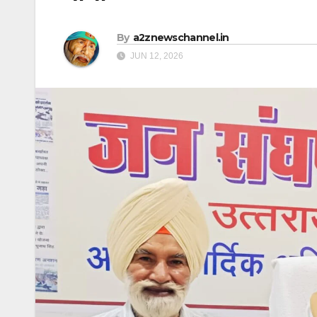
By
a2znewschannel.in
JUN 12, 2026