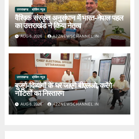
उत्तराखण्ड
ब्रेकिंग न्यूज़
वैश्विक संस्कृत अनुसंधान में भारत-नेपाल पहल
का उत्तराखंड ने किया नेतृत्व
AUG 6, 2026
A2ZNEWSCHANNEL.IN
उत्तराखण्ड
ब्रेकिंग न्यूज़
बुजुर्ग-दिव्यांगों के घर जाएंगे बीएलओ, करेंगे
नोटिसों का निस्तारण
AUG 6, 2026
A2ZNEWSCHANNEL.IN