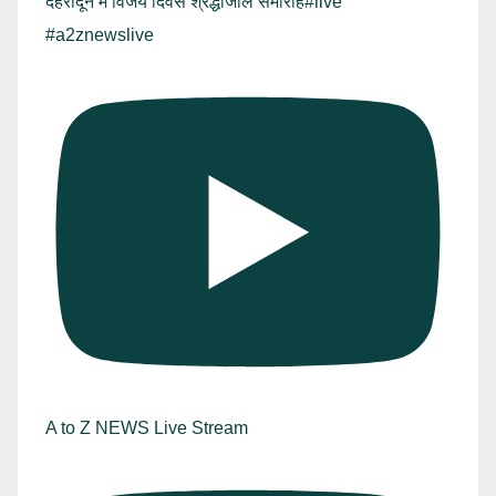
देहरादून में विजय दिवस श्रद्धांजलि समारोह#live
#a2znewslive
A to Z NEWS Live Stream