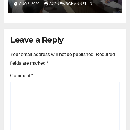
पेंशन राशि का किया भुगतान
AUG 8, 2026
A2ZNEWSCHANNEL.IN
Leave a Reply
Your email address will not be published.
Required
fields are marked
*
Comment
*