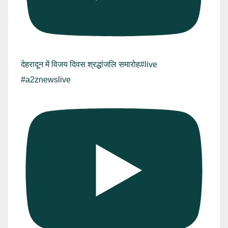
देहरादून में विजय दिवस श्रद्धांजलि समारोह#live
#a2znewslive