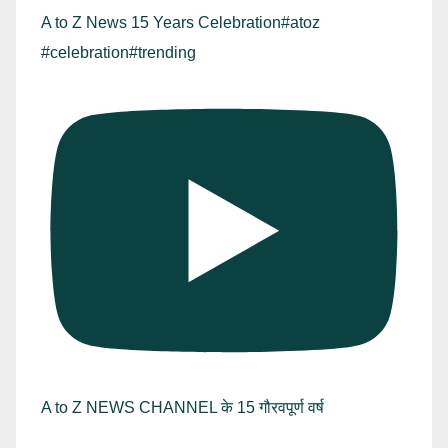
A to Z News 15 Years Celebration#atoz
#celebration#trending
A to Z NEWS CHANNEL के 15 गौरवपूर्ण वर्ष