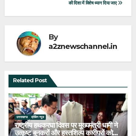
navigation
की दिशा में विशेष ध्यान दिया जाए
By
a2znewschannel.in
Related Post
उत्तराखण्ड
ब्रेकिंग न्यूज़
राष्ट्रीय हथकरघा दिवस पर मुख्यमंत्री धामी ने
उत्कृष्ट बुनकरों और हस्तशिल्प कारीगरों को