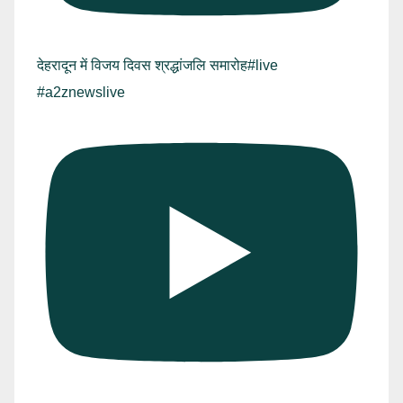
देहरादून में विजय दिवस श्रद्धांजलि समारोह#live
#a2znewslive