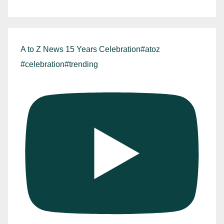
A to Z News 15 Years Celebration#atoz
#celebration#trending