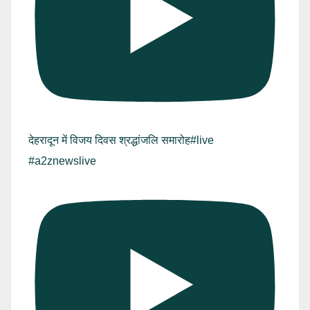
देहरादून में विजय दिवस श्रद्धांजलि समारोह#live
#a2znewslive