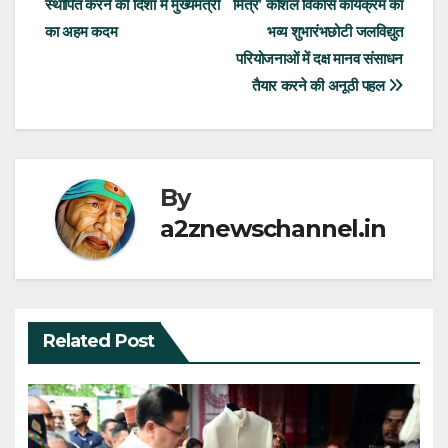
स्थापित करने की दिशा में मुख्यमंत्री
मित्र’ कौशल विकास कार्यक्रम का
navigation
का अहम कदम
भव्य शुभारंभछोटी जलविद्युत
परियोजनाओं में दक्ष मानव संसाधन
तैयार करने की अनूठी पहल
By
a2znewschannel.in
Related Post