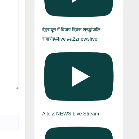
देहरादून में विजय दिवस श्रद्धांजलि
समारोह#live #a2znewslive
A to Z NEWS Live Stream