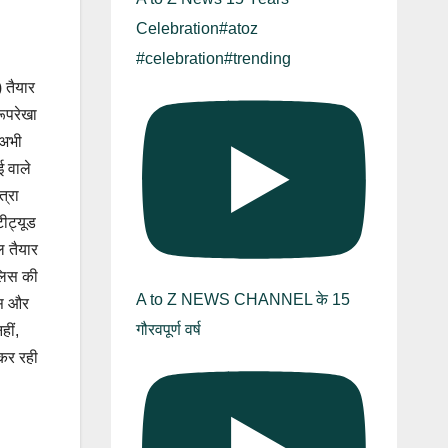
Celebration#atoz
#celebration#trending
 तैयार
रूपरेखा
 अभी
ई वाले
त्रा
टीट्यूड
ल तैयार
ुलिस की
A to Z NEWS CHANNEL के 15
िस और
गौरवपूर्ण वर्ष
हीं,
 कर रही