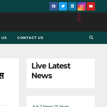
 US
CONTACT US
Live Latest
स
News
A to Z News 15 Years