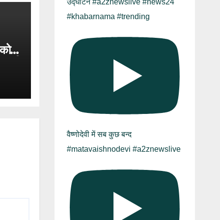
उद्घाटन #a2znewslive #news24
#khabarnama #trending
 को
ाख की
ान
वैष्णोदेवी में सब कुछ बन्द
#matavaishnodevi #a2znewslive