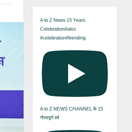
A to Z News 15 Years
Celebration#atoz
#celebration#trending
A to Z NEWS CHANNEL के 15
गौरवपूर्ण वर्ष