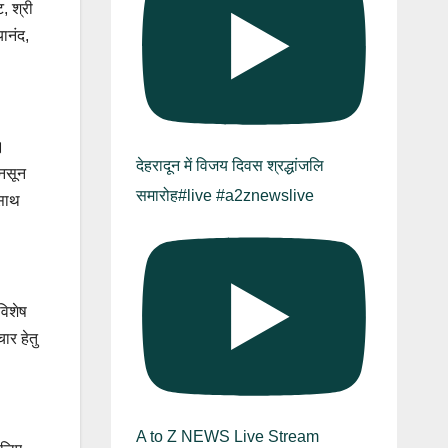
, श्री
ानंद,
।
देहरादून में विजय दिवस श्रद्धांजलि
ानसून
समारोह#live #a2znewslive
 साथ
विशेष
ार हेतु
A to Z NEWS Live Stream