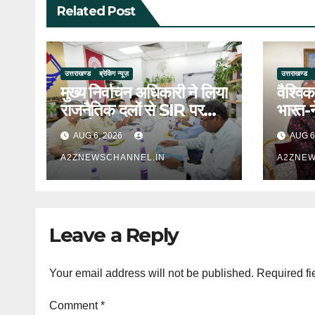
Related Post
उत्तराखण्ड
ब्रेकिंग न्यूज़
उत्तराखण्ड
मुख्य निर्वाचन अधिकारी ने लिया
वैश्विक
राजनैतिक दलों से SIR पर
भारत-
फीडबैक
उत्तराख
AUG 6, 2026
AUG 6
A2ZNEWSCHANNEL.IN
A2ZNEW
Leave a Reply
Your email address will not be published.
Required fi
Comment
*