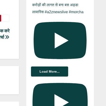
करोड़ों की लागत से बना बस अड्डा
लावारिस #a2znewslive #morcha
तक करे
र्चा
Load More...