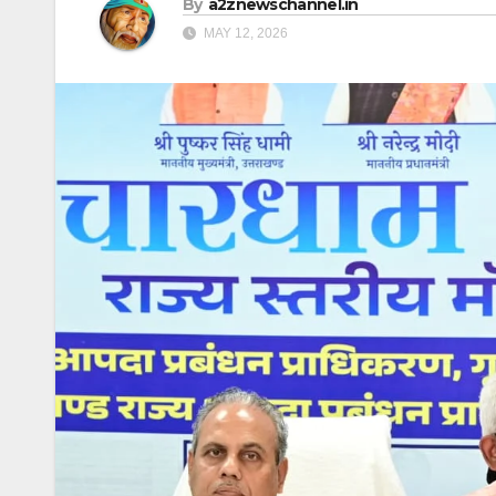
By
a2znewschannel.in
MAY 12, 2026