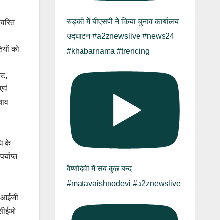
रुड़की में बीएसपी ने किया चुनाव कार्यालय
त्वरित
उद्घाटन #a2znewslive #news24
ियों को
#khabarnama #trending
ेट,
एवं
बचाव
ि के
र्याप्त
वैष्णोदेवी में सब कुछ बन्द
#matavaishnodevi #a2znewslive
प, आईजी
 एसीईओ