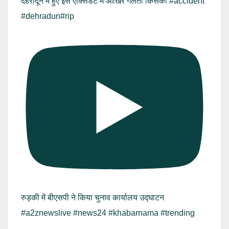
देहरादून में हुए इस एक्सिडेंट में आखिर गलती किसकी #accident
#dehradun#rip
रुड़की में बीएसपी ने किया चुनाव कार्यालय उद्घाटन
#a2znewslive #news24 #khabarnama #trending