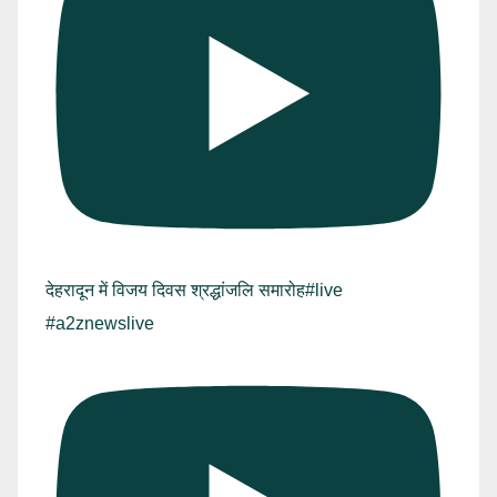
देहरादून में विजय दिवस श्रद्धांजलि समारोह#live
#a2znewslive