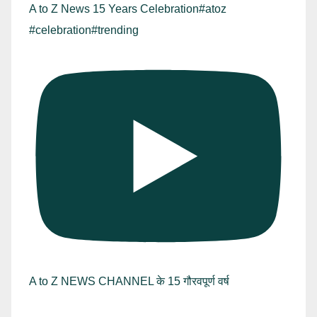
A to Z News 15 Years Celebration#atoz
#celebration#trending
A to Z NEWS CHANNEL के 15 गौरवपूर्ण वर्ष