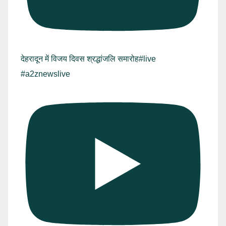
देहरादून में विजय दिवस श्रद्धांजलि समारोह#live
#a2znewslive