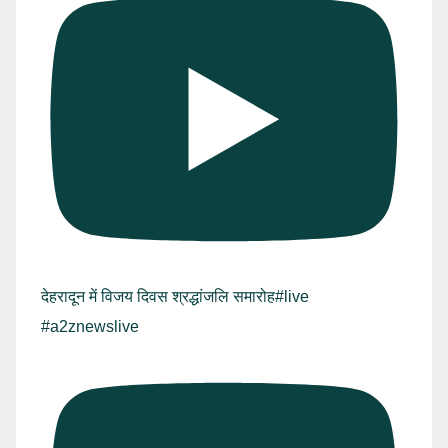
देहरादून में विजय दिवस श्रद्धांजलि समारोह#live
#a2znewslive