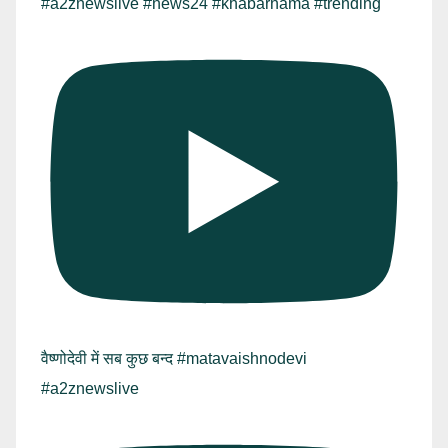
#a2znewslive #news24 #khabarnama #trending
वैष्णोदेवी में सब कुछ बन्द #matavaishnodevi
#a2znewslive