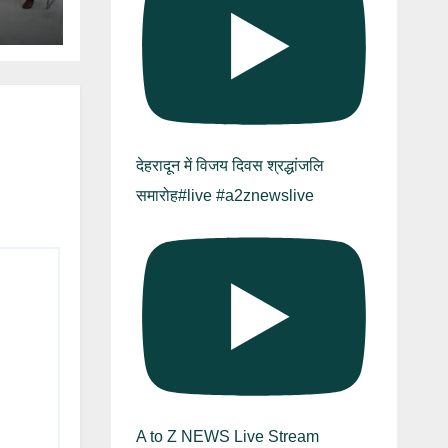
देहरादून में विजय दिवस श्रद्धांजलि
समारोह#live #a2znewslive
A to Z NEWS Live Stream