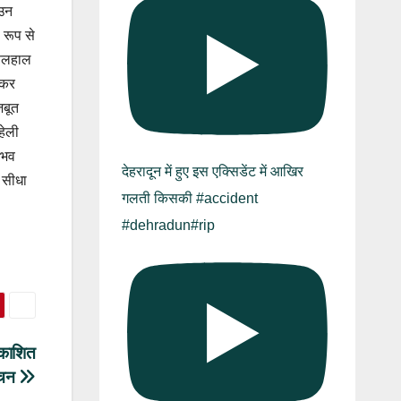
 उन
 रूप से
 फिलहाल
 कर
जबूत
हेली
ंभव
देहरादून में हुए इस एक्सिडेंट में आखिर
ा सीधा
गलती किसकी #accident
#dehradun#rip
्रकाशित
ोचन