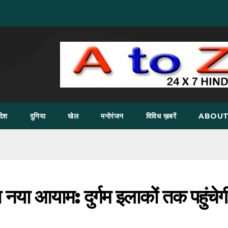
देश
दुनिया
खेल
मनोरंजन
विविध ख़बरें
ABOUT
ा नया आयाम: दुर्गम इलाकों तक पहुंचेग