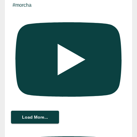
#morcha
Load More...