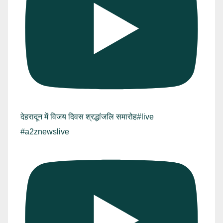
देहरादून में विजय दिवस श्रद्धांजलि समारोह#live
#a2znewslive