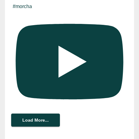
#morcha
Load More...