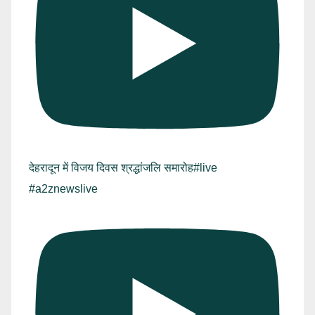
देहरादून में विजय दिवस श्रद्धांजलि समारोह#live
#a2znewslive