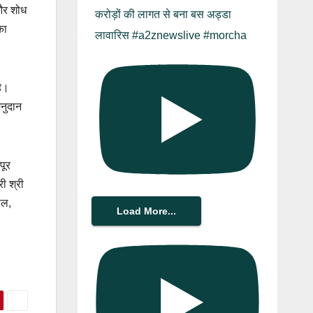
 और शोध
करोड़ों की लागत से बना बस अड्डा
का
लावारिस #a2znewslive #morcha
है।
अनुदान
पूर
ी श्री
ाल,
Load More...