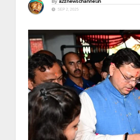
By
a2znewschannel.in
SEP 2, 2025