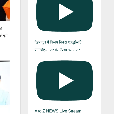
को
ेत्रों
देहरादून में विजय दिवस श्रद्धांजलि
समारोह#live #a2znewslive
A to Z NEWS Live Stream