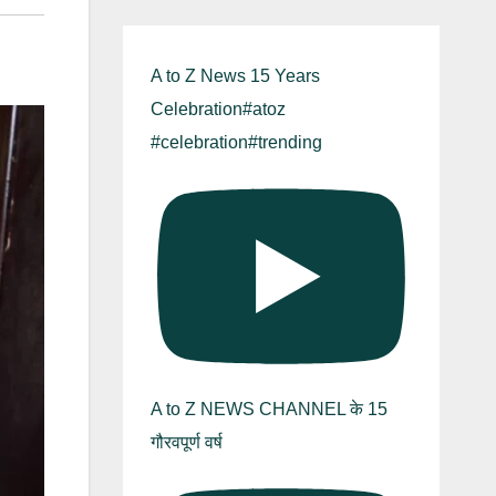
A to Z News 15 Years
Celebration#atoz
#celebration#trending
A to Z NEWS CHANNEL के 15
गौरवपूर्ण वर्ष