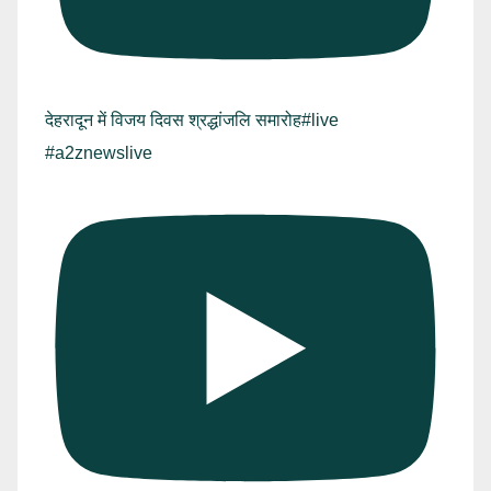
देहरादून में विजय दिवस श्रद्धांजलि समारोह#live
#a2znewslive