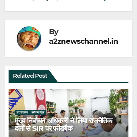
By
a2znewschannel.in
Related Post
उत्तराखण्ड
ब्रेकिंग न्यूज़
मुख्य निर्वाचन अधिकारी ने लिया राजनैतिक
दलों से SIR पर फीडबैक