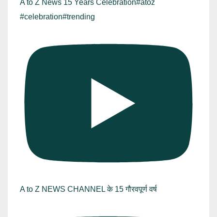
A to Z News 15 Years Celebration#atoz
#celebration#trending
A to Z NEWS CHANNEL के 15 गौरवपूर्ण वर्ष