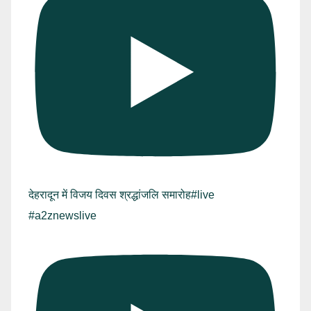
देहरादून में विजय दिवस श्रद्धांजलि समारोह#live
#a2znewslive