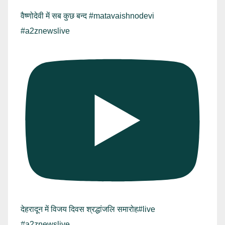
वैष्णोदेवी में सब कुछ बन्द #matavaishnodevi
#a2znewslive
देहरादून में विजय दिवस श्रद्धांजलि समारोह#live
#a2znewslive