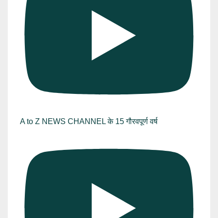
A to Z NEWS CHANNEL के 15 गौरवपूर्ण वर्ष