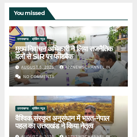
You missed
उत्तराखण्ड
ब्रेकिंग न्यूज़
मुख्य निर्वाचन अधिकारी ने लिया राजनैतिक
दलों से SIR पर फीडबैक
AUGUST 6, 2026
A2ZNEWSCHANNEL.IN
NO COMMENTS
उत्तराखण्ड
ब्रेकिंग न्यूज़
वैश्विक संस्कृत अनुसंधान में भारत-नेपाल
पहल का उत्तराखंड ने किया नेतृत्व
AUGUST 6, 2026
A2ZNEWSCHANNEL.IN