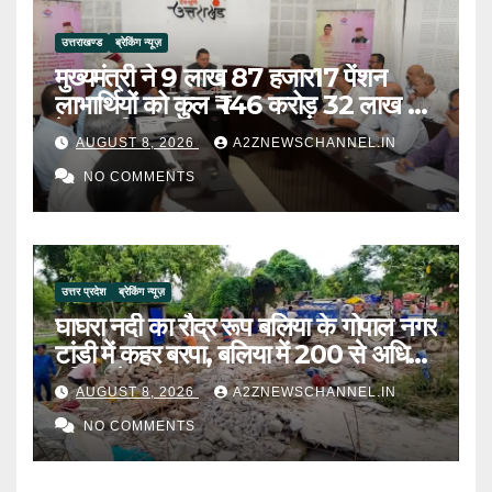
उत्तराखण्ड
ब्रेकिंग न्यूज़
मुख्यमंत्री ने 9 लाख 87 हजार17 पेंशन
लाभार्थियों को कुल ₹ 146 करोड़ 32 लाख की
पेंशन राशि का किया भुगतान
AUGUST 8, 2026
A2ZNEWSCHANNEL.IN
NO COMMENTS
उत्तर प्रदेश
ब्रेकिंग न्यूज़
घाघरा नदी का रौद्र रूप बलिया के गोपाल नगर
टांडी में कहर बरपा, बलिया में 200 से अधिक
परिवार बेघर
AUGUST 8, 2026
A2ZNEWSCHANNEL.IN
NO COMMENTS