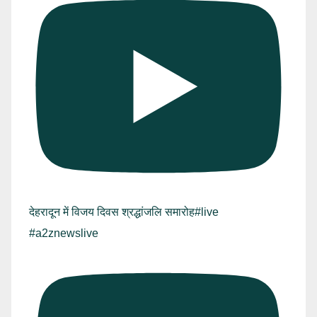
देहरादून में विजय दिवस श्रद्धांजलि समारोह#live
#a2znewslive