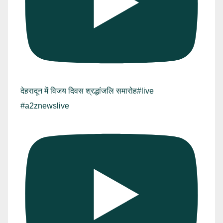
देहरादून में विजय दिवस श्रद्धांजलि समारोह#live
#a2znewslive