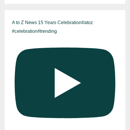
A to Z News 15 Years Celebration#atoz
#celebration#trending