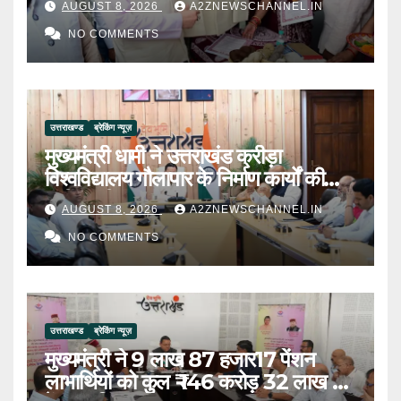
AUGUST 8, 2026
A2ZNEWSCHANNEL.IN
NO COMMENTS
उत्तराखण्ड
ब्रेकिंग न्यूज़
मुख्यमंत्री धामी ने उत्तराखंड क्रीड़ा
विश्वविद्यालय गौलापार के निर्माण कार्यों की
समीक्षा की
AUGUST 8, 2026
A2ZNEWSCHANNEL.IN
NO COMMENTS
उत्तराखण्ड
ब्रेकिंग न्यूज़
मुख्यमंत्री ने 9 लाख 87 हजार17 पेंशन
लाभार्थियों को कुल ₹ 146 करोड़ 32 लाख की