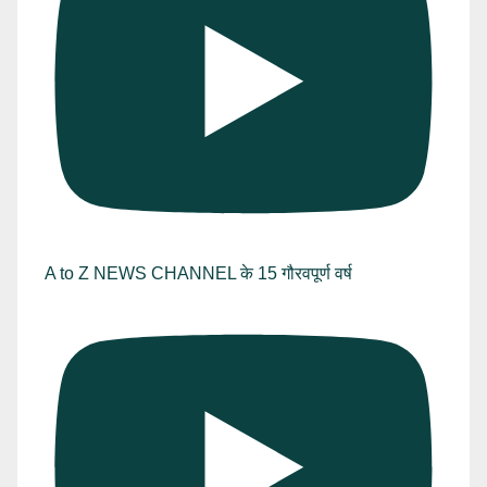
A to Z NEWS CHANNEL के 15 गौरवपूर्ण वर्ष