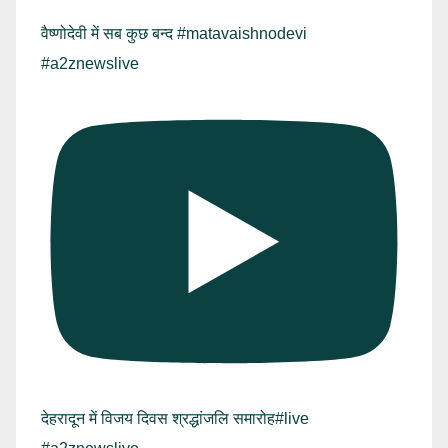
वैष्णोदेवी में सब कुछ बन्द #matavaishnodevi
#a2znewslive
देहरादून में विजय दिवस श्रद्धांजलि समारोह#live