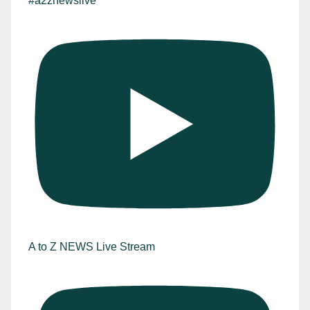
#a2znewslive
A to Z NEWS Live Stream